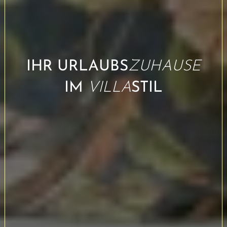
IHR URLAUBS
ZUHAUSE
IM
VILLA
STIL