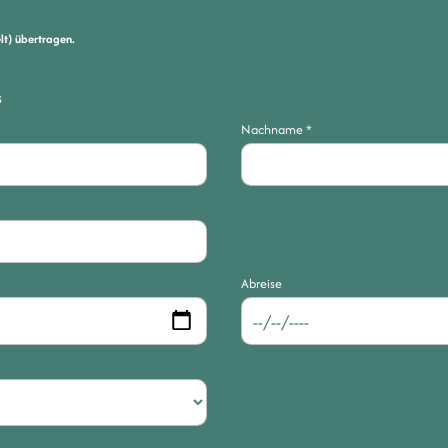
elt) übertragen.
s
Nachname
*
Abreise